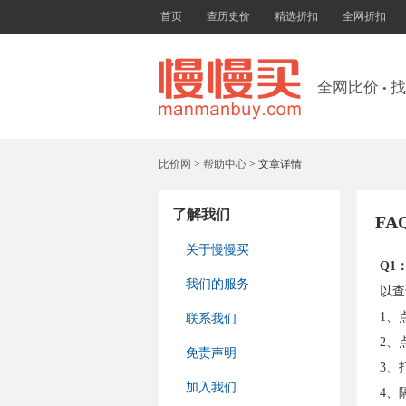
首页
查历史价
精选折扣
全网折扣
全网比价
找
•
比价网
>
帮助中心
> 文章详情
了解我们
FA
关于慢慢买
Q1
我们的服务
以查
1、
联系我们
2、
免责声明
3、
加入我们
4、