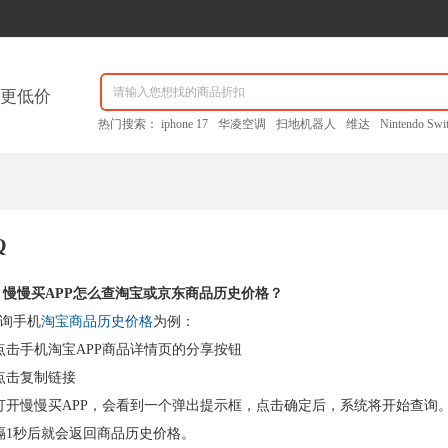
请输入您想找的商品折扣
更低价
热门搜索：
iphone 17
华凌空调
扫地机器人
维达
Nintendo Swi
Q
：慢慢买APP怎么查淘宝或京东商品历史价格？
询手机
淘宝商品历史价格
为例：
点击手机淘宝APP商品详情页的分享按钮
点击复制链接
打开慢慢买APP，会看到一个弹出提示框，点击确定后，系统将开始查询
隔1秒后就会返回商品历史价格。